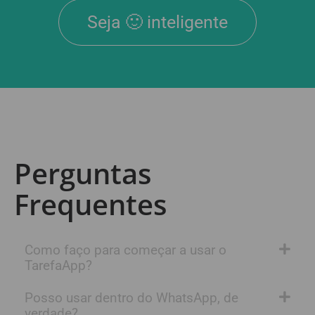
Seja 🙂 inteligente
Perguntas
Frequentes
Como faço para começar a usar o
TarefaApp?
Posso usar dentro do WhatsApp, de
verdade?