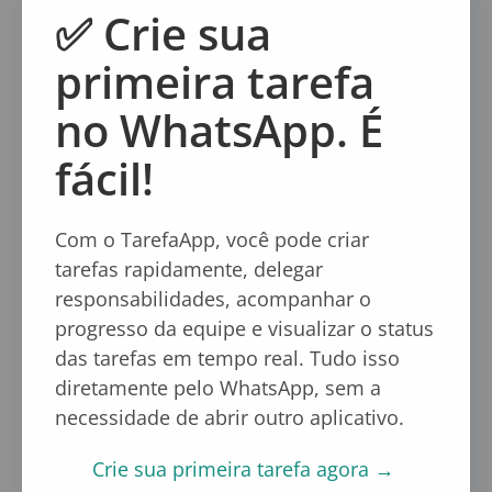
Large
✅ Crie sua
Para empresas
primeira tarefa
de
R$997,00
no WhatsApp. É
139
fácil!
R$
cobrança mensal
Com o TarefaApp, você pode criar
cancele quando quiser
tarefas rapidamente, delegar
responsabilidades, acompanhar o
Começar Agora
progresso da equipe e visualizar o status
das tarefas em tempo real. Tudo isso
Pessoas
ilimitadas
diretamente pelo WhatsApp, sem a
Projetos
ilimitados
necessidade de abrir outro aplicativo.
Tarefas
ilimitadas
Onboarding
guiado
Crie sua primeira tarefa agora →
Suporte email + chat +
wpp