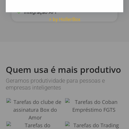
Gráfico de Produtividade
Integração API
⚡ by HollerBox
Quem usa é mais produtivo
Geramos produtividade para pessoas e
empresas inteligentes