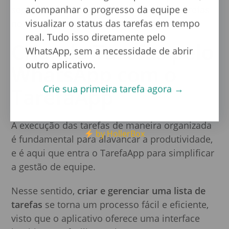
acompanhar o progresso da equipe e
seguinte, vamos te explicar como criar tarefas
visualizar o status das tarefas em tempo
no TarefaApp. Acompanhe!
real. Tudo isso diretamente pelo
Criando Tarefas pelo
WhatsApp, sem a necessidade de abrir
outro aplicativo.
WhatsApp com o
Crie sua primeira tarefa agora →
TarefaApp
A execução das tarefas de maneira organizada
by HollerBox
é fundamental para alavancar a produtividade,
e é aqui que entra o TarefaApp para simplificar
a gestão de equipe.
Nesse sentido,
criar e gerenciar uma lista de
tarefas
se torna um processo fácil e eficiente,
visto que o aplicativo oferece uma interface