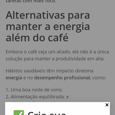
tarefas com mais foco
.
Alternativas para
manter a energia
além do café
Embora o café seja um aliado, ele não é a única
solução para manter a produtividade em alta.
Hábitos saudáveis têm impacto diretona
energia
e no
desempenho profissional
, como:
Uma boa noite de sono;
Alimentação equilibrada; e
Atividade física regular.