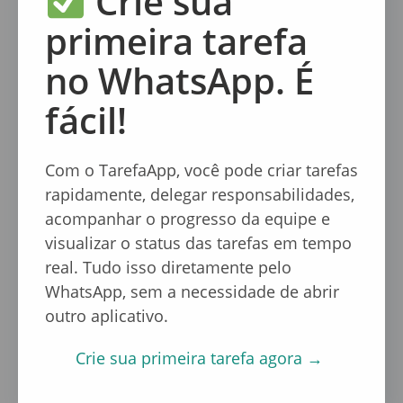
Crie sua
primeira tarefa
no WhatsApp. É
fácil!
Com o TarefaApp, você pode criar tarefas
rapidamente, delegar responsabilidades,
Alternativas ao café para Aumentar a
acompanhar o progresso da equipe e
Produtividade.
visualizar o status das tarefas em tempo
real. Tudo isso diretamente pelo
Bebidas como
chá verde, matcha e smoothies
WhatsApp, sem a necessidade de abrir
naturais
podem ser boas alternativas para
outro aplicativo.
variar o consumo de café sem abrir mão de um
estímulo leve e saudável.
Crie sua primeira tarefa agora →
Além disso, hidratação constante é