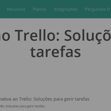
Recursos
Planos
Integrações
Perguntas F
o Trello: Soluç
tarefas
llo: Soluções para gerir tarefas.