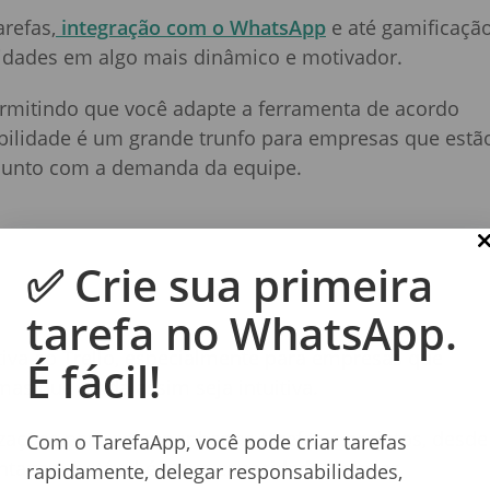
arefas,
integração com o WhatsApp
e até gamificação
vidades em algo mais dinâmico e motivador.
permitindo que você adapte a ferramenta de acordo
ibilidade é um grande trunfo para empresas que estã
 junto com a demanda da equipe.
✅ Crie sua primeira
tarefa no WhatsApp.
iva ao Trello, especialmente para empresas que
É fácil!
as que ainda assim seja intuitiva.
izações para acompanhar as tarefas e projetos, desde
Com o TarefaApp, você pode criar tarefas
antagem notável é a sua
capacidade de criar
rapidamente, delegar responsabilidades,