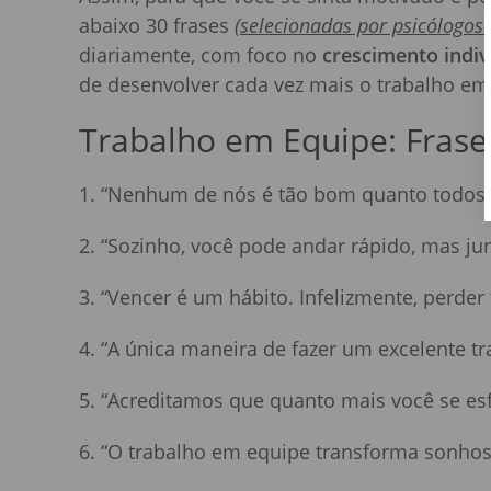
abaixo 30 frases
(selecionadas por psicólogos 
diariamente, com foco no
crescimento indiv
de desenvolver cada vez mais o trabalho em
Trabalho em Equipe: Fras
1. “Nenhum de nós é tão bom quanto todos n
2. “Sozinho, você pode andar rápido, mas jun
3. “Vencer é um hábito. Infelizmente, perde
4. “A única maneira de fazer um excelente tr
5. “Acreditamos que quanto mais você se esf
6. “O trabalho em equipe transforma sonhos