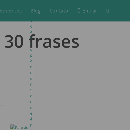
P
a
requentes
Blog
Contato
Entrar
r
e
d
30 frases
e
r
e
s
p
o
n
d
e
r
“
o
q
u
e
é
p