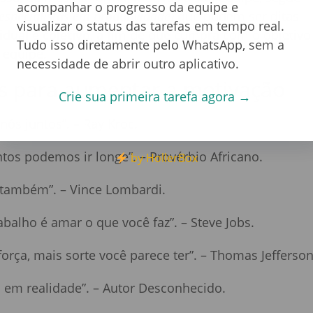
acompanhar o progresso da equipe e
especialistas em produtividade)
que podem ser ditas
visualizar o status das tarefas em tempo real.
idual e coletivo
, a fim de que cumpra com o objetivo
Tudo isso diretamente pelo WhatsApp, sem a
 equipe.
necessidade de abrir outro aplicativo.
es para aumentar a motivação
Crie sua primeira tarefa agora →
ós juntos”. – Ray Kroc.
tos podemos ir longe”. – Provérbio Africano.
by HollerBox
r também”. – Vince Lombardi.
abalho é amar o que você faz”. – Steve Jobs.
orça, mais sorte você parece ter”. – Thomas Jefferson
 em realidade”. – Autor Desconhecido.