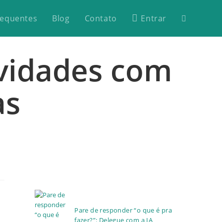
requentes
Blog
Contato
Entrar
ividades com
as
Pare de responder “o que é pra
fazer?”: Delegue com a IA