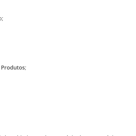
o;
 Produtos
;