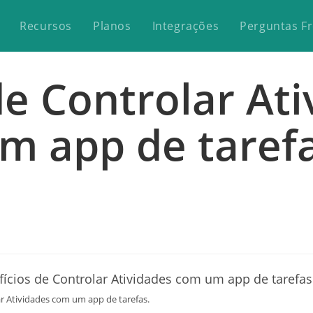
Recursos
Planos
Integrações
Perguntas F
de Controlar At
m app de taref
ar Atividades com um app de tarefas.