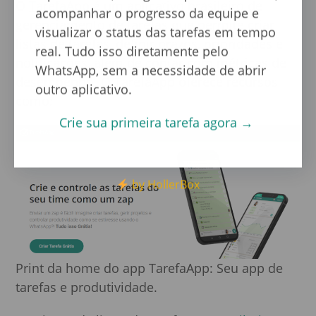
O
TarefaApp
é um aplicativo brasileiro de
acompanhar o progresso da equipe e
gerenciamento de tarefas que permite criar
visualizar o status das tarefas em tempo
listas de tarefas, definir prazos, prioridades e
real. Tudo isso diretamente pelo
notificações, além de contar com métricas de
WhatsApp, sem a necessidade de abrir
desempenho. O TarefaApp oferece recursos
outro aplicativo.
como:
Crie sua primeira tarefa agora →
by HollerBox
Print da home do app TarefaApp: Seu app de
tarefas e produtividade.