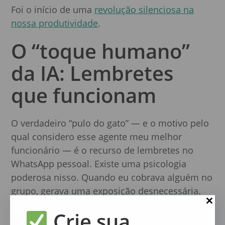
Foi o início de uma
revolução silenciosa na
nossa produtividade
.
O “toque humano”
da IA: Lembretes
que funcionam
O verdadeiro “pulo do gato” — e o motivo pelo
qual considero esse agente meu melhor
funcionário — é o recurso de lembretes no
WhatsApp pessoal. Existe uma psicologia
poderosa nisso. Quando eu cobrava alguém no
grupo, gerava uma exposição desnecessária.
Crie sua
Quando eu cobrava no privado, parecia