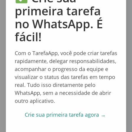
microgerenciamento. Mas quando o
agente de
primeira tarefa
IA para equipes
envia um lembrete automático
no privado do colaborador, a recepção é
no WhatsApp. É
totalmente diferente.
fácil!
É um toque de organização que parece
humano. O colaborador recebe:
“Olá! Você tem
Com o TarefaApp, você pode criar tarefas
a tarefa X com prazo para hoje. Ela vale 6
rapidamente, delegar responsabilidades,
pontos!”
. Isso
cria um senso de
acompanhar o progresso da equipe e
responsabilidade individual
sem a fricção de
visualizar o status das tarefas em tempo
uma cobrança direta do chefe.
real. Tudo isso diretamente pelo
WhatsApp, sem a necessidade de abrir
outro aplicativo.
Crie sua primeira tarefa agora →