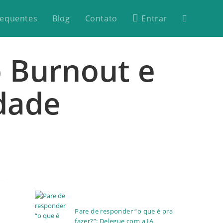
requentes
Blog
Contato
Entrar
o Burnout e
dade
Pare de responder “o que é pra
fazer?”: Delegue com a IA