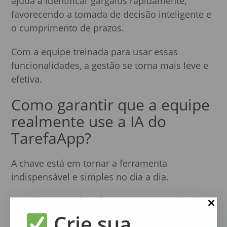
ajuda a identificar gargalos rapidamente,
favorecendo a tomada de decisão inteligente e
o cumprimento de prazos.
Com a equipe treinada para usar essas
funcionalidades, a gestão se torna mais leve e
efetiva.
Como garantir que a equipe
realmente use a IA do
TarefaApp?
A chave está em tornar a ferramenta
indispensável e simples no dia a dia.
O treinamento deve focar em casos reais do
time, mostrando como a IA resolve problemas
Crie sua