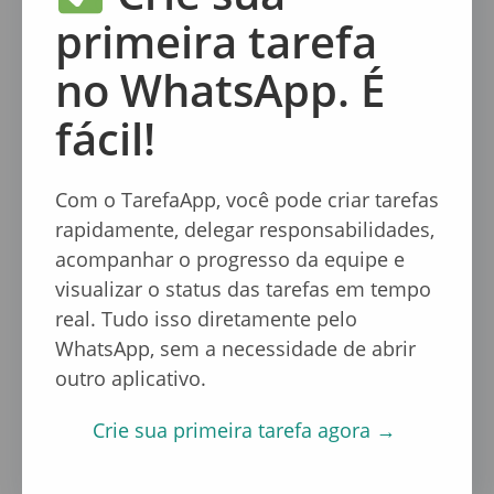
concretos sem complicações.
primeira tarefa
Também é importante estabelecer rotinas de
no WhatsApp. É
uso, como atualizações diárias de tarefas e
reuniões breves para alinhar prioridades.
fácil!
Quais são os principais
benefícios da auto-gestão
Com o TarefaApp, você pode criar tarefas
rapidamente, delegar responsabilidades,
para pequenas equipes?
acompanhar o progresso da equipe e
visualizar o status das tarefas em tempo
Equipes pequenas ganham agilidade e
real. Tudo isso diretamente pelo
autonomia, reduzindo a dependência do gestor
WhatsApp, sem a necessidade de abrir
para cada decisão.
outro aplicativo.
Isso resulta em maior produtividade, menos
Crie sua primeira tarefa agora →
erros e uma cultura colaborativa mais forte.
A auto-gestão com apoio da IA ainda libera