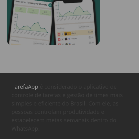
TarefaApp
é considerado o aplicativo de
controle de tarefas e gestão de times mais
simples e eficiente do Brasil. Com ele, as
pessoas controlam produtividade e
estabelecem metas semanais dentro do
WhatsApp.