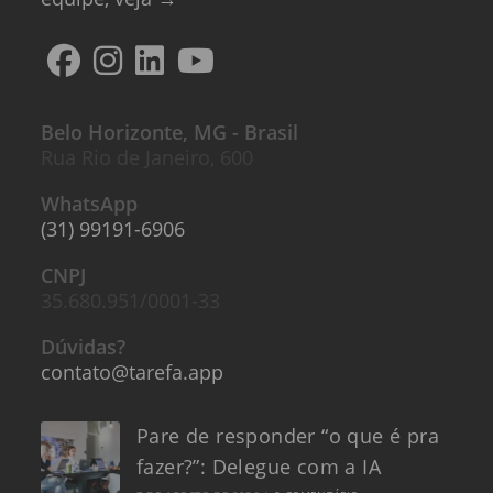
Belo Horizonte, MG - Brasil
Rua Rio de Janeiro, 600
WhatsApp
(31) 99191-6906
CNPJ
35.680.951/0001-33
Dúvidas?
contato@tarefa.app
Pare de responder “o que é pra
fazer?”: Delegue com a IA