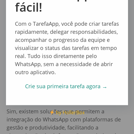
fácil!
simplicidade e agilidade.
Embora ferramentas como Trello e Asana
Com o TarefaApp, você pode criar tarefas
ofereçam recursos avançados, o WhatsApp,
rapidamente, delegar responsabilidades,
combinado com agentes de IA, consegue
acompanhar o progresso da equipe e
atender à maioria das necessidades de
visualizar o status das tarefas em tempo
controle de tarefas com muito menos
real. Tudo isso diretamente pelo
complexidade e maior adesão da equipe.
WhatsApp, sem a necessidade de abrir
outro aplicativo.
É possível integrar o
WhatsApp com outros
Crie sua primeira tarefa agora →
sistemas de gestão?
Sim, existem soluções que permitem a
by HollerBox
integração do WhatsApp com plataformas de
gestão e produtividade, facilitando a