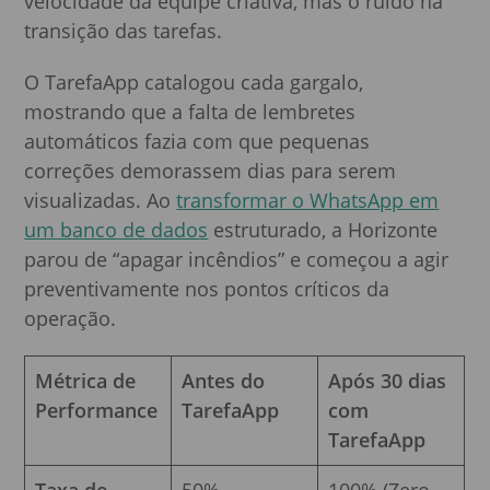
velocidade da equipe criativa, mas o ruído na
transição das tarefas.
O TarefaApp catalogou cada gargalo,
mostrando que a falta de lembretes
automáticos fazia com que pequenas
correções demorassem dias para serem
visualizadas. Ao
transformar o WhatsApp em
um banco de dados
estruturado, a Horizonte
parou de “apagar incêndios” e começou a agir
preventivamente nos pontos críticos da
operação.
Métrica de
Antes do
Após 30 dias
Performance
TarefaApp
com
TarefaApp
Taxa de
50%
100% (Zero