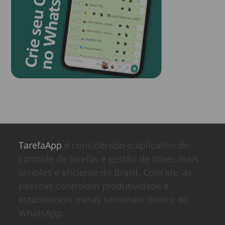
TarefaApp
é considerado o aplicativo de
controle de tarefas e gestão de times mais
simples e eficiente do Brasil. Com ele, as
pessoas controlam produtividade e
estabelecem metas semanais dentro do
WhatsApp.