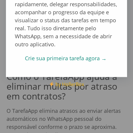
rapidamente, delegar responsabilidades,
Os Relatórios para Admin oferecem uma visão
acompanhar o progresso da equipe e
macro e micro da operação. Eles permitem
visualizar o status das tarefas em tempo
identificar quais colaboradores estão
real. Tudo isso diretamente pelo
sobrecarregados, quais projetos possuem mais
WhatsApp, sem a necessidade de abrir
gargalos e qual a pontuação real de
outro aplicativo.
produtividade da equipe, substituindo
suposições por decisões baseadas em dados
Crie sua primeira tarefa agora →
precisos.
Como o TarefaApp ajuda a
eliminar multas por atraso
by HollerBox
em contratos?
O TarefaApp elimina atrasos ao enviar alertas
automáticos no WhatsApp pessoal do
responsável conforme o prazo se aproxima.