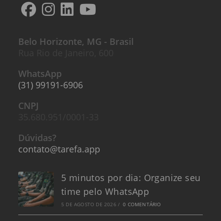
Belo Horizonte, MG - Brasil
Rua Rio de Janeiro, 600
WhatsApp
(31) 99191-6906
CNPJ
35.680.951/0001-33
Dúvidas?
contato@tarefa.app
5 minutos por dia: Organize seu
time pelo WhatsApp
5 DE AGOSTO DE 2026
/
0 COMENTÁRIO