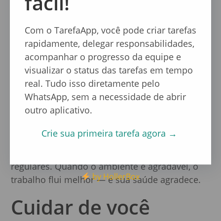
fácil!
usadas para
autocuidado ou lazer
.
Além disso, o trabalho remoto reduz o
Com o TarefaApp, você pode criar tarefas
consumo de combustíveis fósseis, impressões
rapidamente, delegar responsabilidades,
desnecessárias e outros impactos ambientais.
acompanhar o progresso da equipe e
visualizar o status das tarefas em tempo
Mas atenção:
trabalhar de casa exige disciplina
real. Tudo isso diretamente pelo
e autogestão
. Crie um ambiente dedicado ao
WhatsApp, sem a necessidade de abrir
trabalho, mantenha uma rotina estável e evite
outro aplicativo.
distrações.
Crie sua primeira tarefa agora →
Um home office sustentável também envolve
ergonomia, iluminação adequada e pausas
regulares. Quando o ambiente é agradável, o
by HollerBox
trabalho flui melhor — e sua saúde agradece.
Cuidar de você