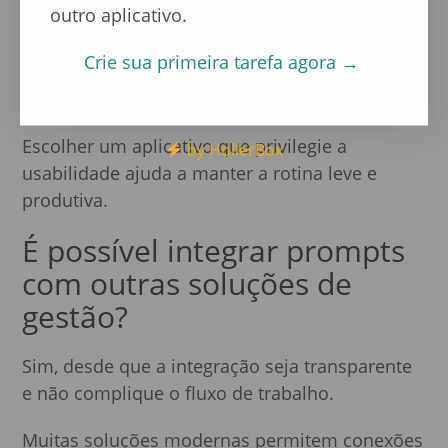
outro aplicativo.
Prompts não podem virar mais uma tarefa,
Crie sua primeira tarefa agora →
mas sim um facilitador da comunicação e do
planejamento.
Escolher um aplicativo que privilegie a
by HollerBox
usabilidade ajuda a manter a rotina leve e
produtiva.
É possível integrar prompts
com outras soluções de
gestão?
Sim, desde que a integração seja transparente
e não complique o fluxo de trabalho.
Muitas soluções modernas permitem conexões