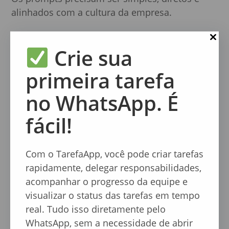
alinhados com a cultura da empresa.
O ideal é começar com perguntas que
Crie sua
promovam clareza, identificação de riscos e
definição de metas, ajustando conforme a
primeira tarefa
evolução do time.
no WhatsApp. É
A simplicidade é a chave para que todos se
sintam à vontade e engajados.
fácil!
Como evitar que o uso de
Com o TarefaApp, você pode criar tarefas
prompts se torne
rapidamente, delegar responsabilidades,
burocrático?
acompanhar o progresso da equipe e
visualizar o status das tarefas em tempo
Para isso, é fundamental utilizar ferramentas
real. Tudo isso diretamente pelo
que sejam rápidas e intuitivas, eliminando
WhatsApp, sem a necessidade de abrir
etapas desnecessárias.