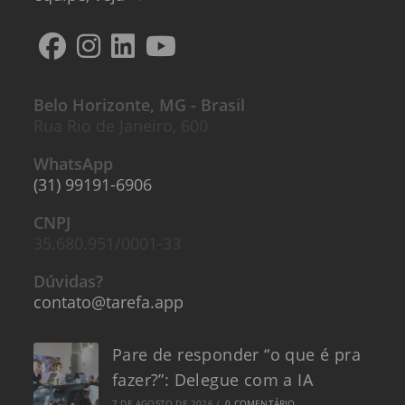
Belo Horizonte, MG - Brasil
Rua Rio de Janeiro, 600
WhatsApp
(31) 99191-6906
CNPJ
35.680.951/0001-33
Dúvidas?
contato@tarefa.app
Pare de responder “o que é pra
fazer?”: Delegue com a IA
7 DE AGOSTO DE 2026
/
0 COMENTÁRIO