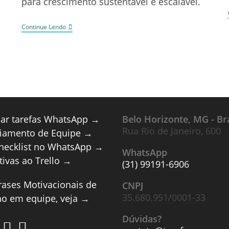
para crescimento sustentável e escalável.
Continue Lendo
lar tarefas WhatsApp →
Belo Horizonte, MG - Bra
Rua Rio de Janeiro, 600
iamento de Equipe →
checklist no WhatsApp →
WhatsApp
tivas ao Trello →
(31) 99191-6906
rases Motivacionais de
CNPJ
35.680.951/0001-33
ho em equipe, veja →
Dúvidas?