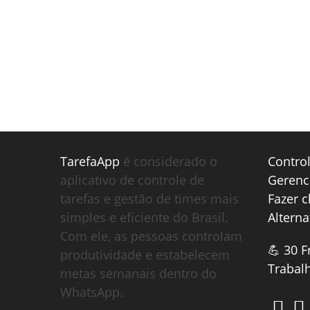
TarefaApp
é considerado o
Contro
aplicativo de controle de
Gerenc
tarefas e gestão de times mais
Fazer 
simples e eficiente do Brasil.
Alterna
Com ele, as pessoas controlam
💪 30 F
produtividade e estabelecem
Trabal
metas semanais dentro do
WhatsApp.