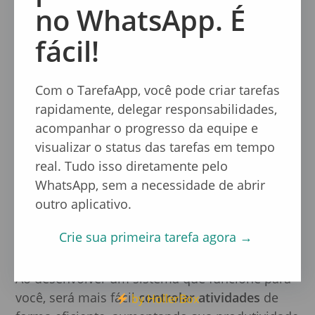
como aplicativos de produtividade e
no WhatsApp. É
calendários digitais, com
técnicas tradicionais
fácil!
de controle
, como listas de tarefas ou métodos
de priorização. O importante é manter o foco
nas atividades mais relevantes e garantir que o
Com o TarefaApp, você pode criar tarefas
processo de controle não seja um fardo, mas
rapidamente, delegar responsabilidades,
sim uma ferramenta de apoio.
acompanhar o progresso da equipe e
visualizar o status das tarefas em tempo
Para criar um sistema eficiente, é essencial
real. Tudo isso diretamente pelo
definir categorias claras para suas tarefas e
WhatsApp, sem a necessidade de abrir
determinar o nível de urgência de cada uma
outro aplicativo.
delas. Você também pode estabelecer metas
diárias, semanais e mensais para
se manter
Crie sua primeira tarefa agora →
motivado e acompanhar o progresso
.
Ao desenvolver um sistema que funcione para
você, será mais fácil
controlar atividades
de
by HollerBox