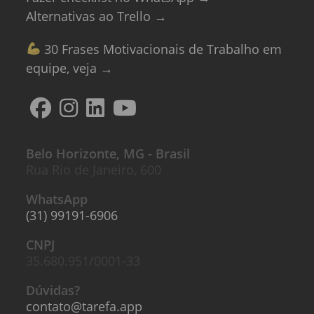
Alternativas ao Trello →
30 Frases Motivacionais de Trabalho em
equipe, veja →
Belo Horizonte, MG - Brasil
Rua Rio de Janeiro, 600
WhatsApp
(31) 99191-6906
CNPJ
35.680.951/0001-33
Dúvidas?
contato@tarefa.app