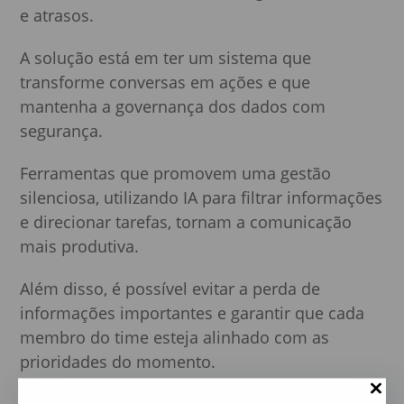
e atrasos.
A solução está em ter um sistema que
transforme conversas em ações e que
mantenha a governança dos dados com
segurança.
Ferramentas que promovem uma gestão
silenciosa, utilizando IA para filtrar informações
e direcionar tarefas, tornam a comunicação
mais produtiva.
Além disso, é possível evitar a perda de
informações importantes e garantir que cada
membro do time esteja alinhado com as
prioridades do momento.