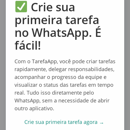
Para entender melhor como essa gestão
Crie sua
silenciosa funciona e pode ser aplicada, veja
O
primeira tarefa
fim dos grupos barulhentos: Gestão silenciosa
via IA
.
no WhatsApp. É
Como garantir que o time
fácil!
continue produtivo mesmo
com mais pessoas?
Com o TarefaApp, você pode criar tarefas
rapidamente, delegar responsabilidades,
A chave está em uma gestão simples e
acompanhar o progresso da equipe e
transparente.
visualizar o status das tarefas em tempo
real. Tudo isso diretamente pelo
Priorize ferramentas que facilitem o
WhatsApp, sem a necessidade de abrir
acompanhamento das tarefas e a definição
outro aplicativo.
clara de metas.
Crie sua primeira tarefa agora →
Automatizar processos e usar inteligência