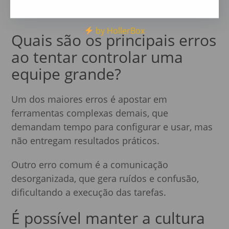
artificial para monitorar a produtividade ajuda
a manter o foco e evita retrabalho.
by HollerBox
Quais são os principais erros
ao tentar controlar uma
equipe grande?
Um dos maiores erros é apostar em
ferramentas complexas demais, que
demandam tempo para configurar e usar, mas
não entregam resultados práticos.
Outro erro comum é a comunicação
desorganizada, que gera ruídos e confusão,
dificultando a execução das tarefas.
É possível manter a cultura