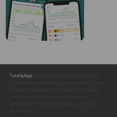
TarefaApp
é considerado o aplicativo de
controle de tarefas e gestão de times mais
simples e eficiente do Brasil. Com ele, as
pessoas controlam produtividade e
estabelecem metas semanais dentro do
WhatsApp.