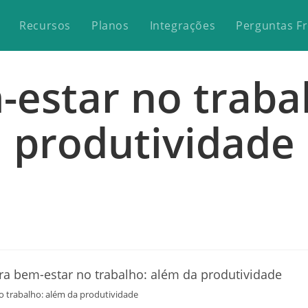
Recursos
Planos
Integrações
Perguntas F
-estar no traba
produtividade
o trabalho: além da produtividade