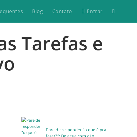
requentes
Blog
Contato
Entrar
s Tarefas e
vo
Pare de responder “o que é pra
fazer?”: Delegue com a IA