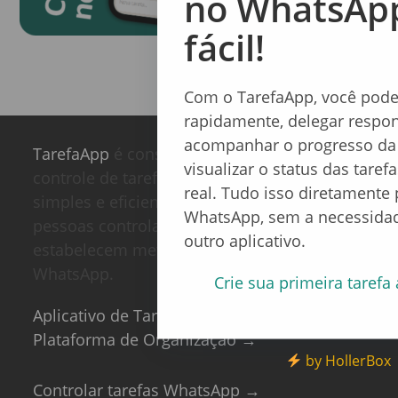
no WhatsApp
fácil!
Com o TarefaApp, você pode 
rapidamente, delegar respon
acompanhar o progresso da
TarefaApp
é considerado o aplicativo de
visualizar o status das tare
controle de tarefas e gestão de times mais
real. Tudo isso diretamente 
simples e eficiente do Brasil. Com ele, as
WhatsApp, sem a necessidad
pessoas controlam produtividade e
outro aplicativo.
estabelecem metas semanais dentro do
WhatsApp.
Crie sua primeira taref
Aplicativo de Tarefa →
Plataforma de Organização →
by HollerBox
Controlar tarefas WhatsApp →