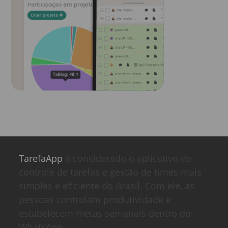
TarefaApp
é considerado o aplicativo de
controle de tarefas e gestão de times mais
simples e eficiente do Brasil. Com ele, as
pessoas controlam produtividade e
estabelecem metas semanais dentro do
WhatsApp.