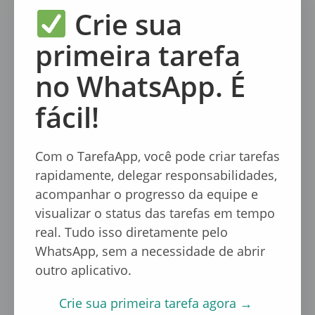
Crie sua
Estratégias para Controlar Tarefas.
primeira tarefa
Dicas para tornar a
no WhatsApp. É
pausa para o café
fácil!
mais produtiva
Com o TarefaApp, você pode criar tarefas
rapidamente, delegar responsabilidades,
E se, em vez de apenas relaxar, você
acompanhar o progresso da equipe e
aproveitasse o momento do café para alinhar
visualizar o status das tarefas em tempo
ideias, trocar feedbacks rápidos ou até
revisar
real. Tudo isso diretamente pelo
seu planejamento do dia
? O segredo está em
WhatsApp, sem a necessidade de abrir
usar essas pausas com consciência e leveza.
outro aplicativo.
Confira algumas formas de tornar esse ritual
Crie sua primeira tarefa agora →
mais produtivo: