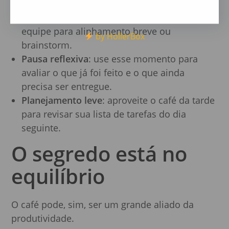
Café com pauta
: encontros informais com a
equipe para alinhamento breve ou
by HollerBox
brainstorm.
Pausa reflexiva
: use esse momento para
avaliar o que já foi feito e o que ainda
precisa ser entregue.
Planejamento leve
: aproveite o café da tarde
para revisar sua lista de tarefas do dia
seguinte.
O segredo está no
equilíbrio
O café pode, sim, ser um grande aliado da
produtividade.