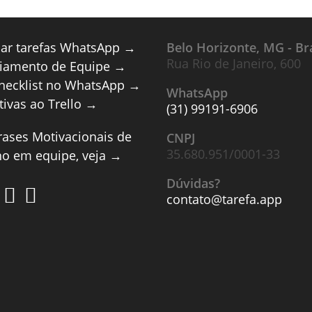
lar tarefas WhatsApp →
Belo Horizonte, MG - Bra
Rua Rio de Janeiro, 600
iamento de Equipe →
checklist no WhatsApp →
WhatsApp
tivas ao Trello →
(31) 99191-6906
rases Motivacionais de
CNPJ
35.680.951/0001-33
ho em equipe, veja →
Dúvidas?
contato@tarefa.app