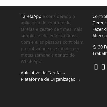
TarefaApp
é considerado o
Contro
aplicativo de controle de
Gerenc
tarefas e gestão de times mais
Fazer 
simples e eficiente do Brasil.
Alterna
Com ele, as pessoas controlam
💪 30 F
produtividade e estabelecem
Trabal
metas semanais dentro do
WhatsApp.
Aplicativo de Tarefa →
Plataforma de Organização →