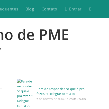
requentes
Blog
Contato
Entrar
ono de PME
r
Pare de responder “o que é pra
fazer?”: Delegue com a IA
7 DE AGOSTO DE 2026
/
0 COMENTÁRIO