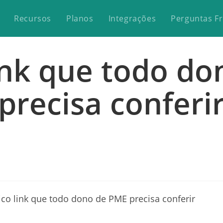
Recursos
Planos
Integrações
Perguntas F
ink que todo d
precisa conferi