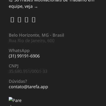
equipe, veja →
Belo Horizonte, MG - Brasil
Rua Rio de Janeiro, 600
WhatsApp
(31) 99191-6906
CNPJ
35.680.951/0001-33
Dúvidas?
contato@tarefa.app