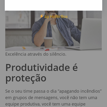
by HollerBox
Excelência através do silêncio.
Produtividade é
proteção
Se o seu time passa o dia “apagando incêndios”
em grupos de mensagens, você não tem uma
equipe produtiva, você tem uma equipe