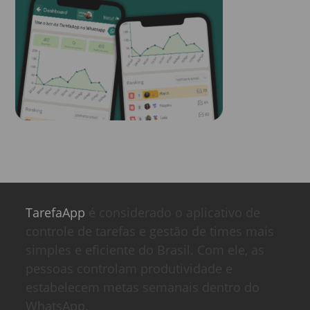
TarefaApp
é considerado o aplicativo de
controle de tarefas e gestão de times mais
simples e eficiente do Brasil. Com ele, as
pessoas controlam produtividade e
estabelecem metas semanais dentro do
WhatsApp.