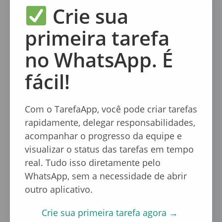
Crie sua
a ansiedade geral do time despencar. Hoje,
entendo que a maior prova de respeito que
primeira tarefa
posso dar ao meu time é proteger o silêncio
deles.
no WhatsApp. É
fácil!
O TarefaApp me permitiu ser um gestor
presente sem ser um gestor barulhento.
Com o TarefaApp, você pode criar tarefas
Recuperei a produtividade da equipe
não
rapidamente, delegar responsabilidades,
aumentando as cobranças, mas diminuindo as
acompanhar o progresso da equipe e
interrupções. No final do dia, o silêncio do meu
visualizar o status das tarefas em tempo
celular é o som mais nítido de que a empresa
real. Tudo isso diretamente pelo
está, finalmente, funcionando em alta
WhatsApp, sem a necessidade de abrir
performance.
outro aplicativo.
Crie sua primeira tarefa agora →