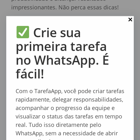
impressionantes. Não perca essas dicas!
Continue Lendo
Crie sua
primeira tarefa
no WhatsApp. É
fácil!
Com o TarefaApp, você pode criar tarefas
rapidamente, delegar responsabilidades,
acompanhar o progresso da equipe e
10 dicas incomuns para aumentar sua Produtividade na Escrita.
visualizar o status das tarefas em tempo
10 dicas incomuns para
real. Tudo isso diretamente pelo
aumentar sua Produtividade
WhatsApp, sem a necessidade de abrir