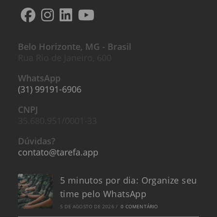
Belo Horizonte, MG - Brasil
Rua Rio de Janeiro, 600
WhatsApp
(31) 99191-6906
CNPJ
35.680.951/0001-33
Dúvidas?
contato@tarefa.app
5 minutos por dia: Organize seu
time pelo WhatsApp
5 DE AGOSTO DE 2026
/
0 COMENTÁRIO