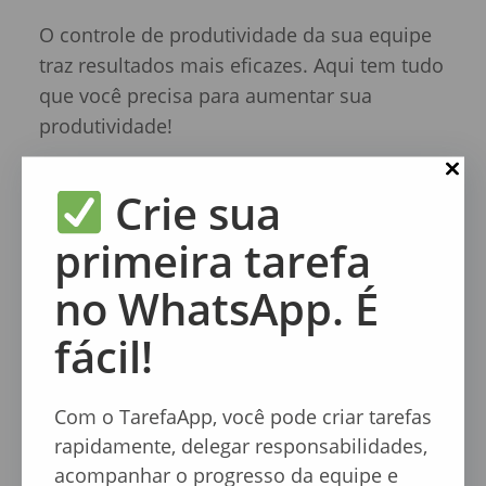
O controle de produtividade da sua equipe
traz resultados mais eficazes. Aqui tem tudo
que você precisa para aumentar sua
produtividade!
Continue Lendo
Crie sua
primeira tarefa
no WhatsApp. É
fácil!
Com o TarefaApp, você pode criar tarefas
rapidamente, delegar responsabilidades,
Melhores Aplicativos de Tarefas para pequenas empresas.
acompanhar o progresso da equipe e