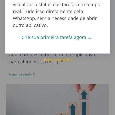
6 Melhores Aplicativos de
visualizar o status das tarefas em tempo
Tarefas para pequenas
real. Tudo isso diretamente pelo
empresas
WhatsApp, sem a necessidade de abrir
outro aplicativo.
Maria Eduarda
16 de março de 2023
Crie sua primeira tarefa agora →
Descubra os 6 melhores aplicativos de
tarefas para pequenas empresas. Confira
aqui como escolher o melhor aplicativo
by HollerBox
para atender sua equipe!
Continue Lendo