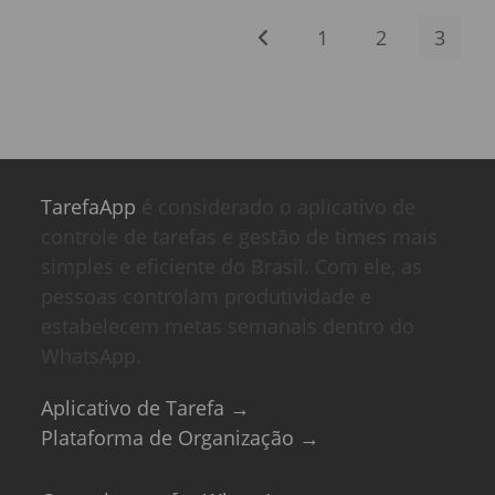
1
2
3
TarefaApp
é considerado o aplicativo de
controle de tarefas e gestão de times mais
simples e eficiente do Brasil. Com ele, as
pessoas controlam produtividade e
estabelecem metas semanais dentro do
WhatsApp.
Aplicativo de Tarefa →
Plataforma de Organização →